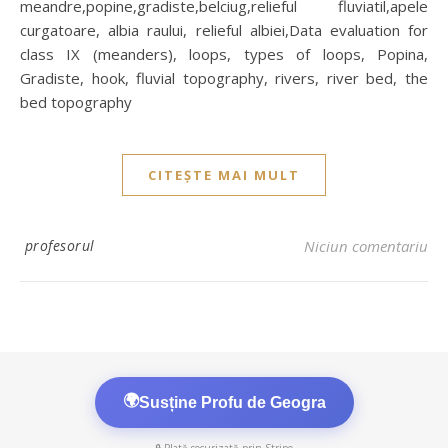
meandre,popine,gradiste,belciug,relieful fluviatil,apele
curgatoare, albia raului, relieful albiei,Data evaluation for
class IX (meanders), loops, types of loops, Popina,
Gradiste, hook, fluvial topography, rivers, river bed, the
bed topography
CITEȘTE MAI MULT
profesorul
Niciun comentariu
🌍
Susține Profu de Geogra