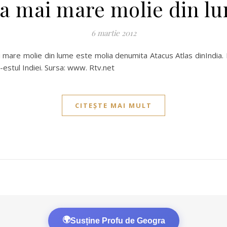
a mai mare molie din l
6 martie 2012
mare molie din lume este molia denumita Atacus Atlas dinIndia. E
d-estul Indiei. Sursa: www. Rtv.net
CITEȘTE MAI MULT
🌍
Susține Profu de Geogra