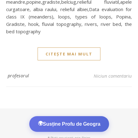
meandre,popine,gradiste,belciug,relieful fluviatil,apele
curgatoare, albia raului, relieful albiei,Data evaluation for
class IX (meanders), loops, types of loops, Popina,
Gradiste, hook, fluvial topography, rivers, river bed, the
bed topography
CITEȘTE MAI MULT
profesorul
Niciun comentariu
🌍
Susține Profu de Geogra