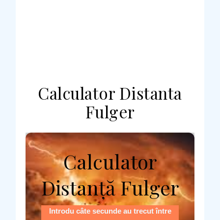
Calculator Distanta
Fulger
Calculator
Distanță Fulger
Introdu câte secunde au trecut între