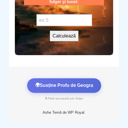
fulger și tunet:
Calculează
🌍
Susține Profu de Geogra
🔒 Plată securizată prin Stripe
Ashe Temă de
WP Royal
.