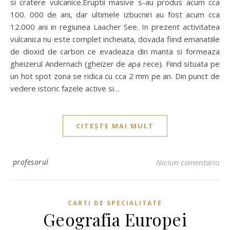
si cratere vulcanice.Eruptii masive s-au produs acum cca
100. 000 de ani, dar ultimele izbucniri au fost acum cca
12.000 ani in regiunea Laacher See. In prezent activitatea
vulcanica nu este complet incheiata, dovada fiind emanatiile
de dioxid de carbon ce evadeaza din manta si formeaza
gheizerul Andernach (gheizer de apa rece). Fiind situata pe
un hot spot zona se ridica cu cca 2 mm pe an. Din punct de
vedere istoric fazele active si…
CITEȘTE MAI MULT
profesorul
Niciun comentariu
CARTI DE SPECIALITATE
Geografia Europei