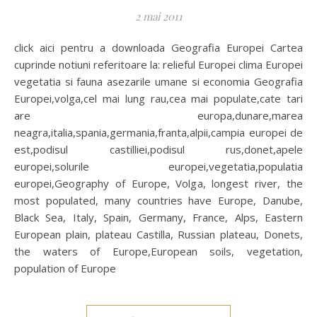
2 mai 2011
click aici pentru a downloada Geografia Europei Cartea
cuprinde notiuni referitoare la: relieful Europei clima Europei
vegetatia si fauna asezarile umane si economia Geografia
Europei,volga,cel mai lung rau,cea mai populate,cate tari
are europa,dunare,marea
neagra,italia,spania,germania,franta,alpii,campia europei de
est,podisul castilliei,podisul rus,donet,apele
europei,solurile europei,vegetatia,populatia
europei,Geography of Europe, Volga, longest river, the
most populated, many countries have Europe, Danube,
Black Sea, Italy, Spain, Germany, France, Alps, Eastern
European plain, plateau Castilla, Russian plateau, Donets,
the waters of Europe,European soils, vegetation,
population of Europe